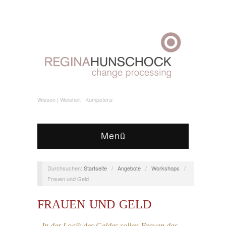
Wissen | Weisheit | Kompetenz
Menü
Durchsuchen:
Startseite
/
Angebote
/
Workshops
/
Frauen und Geld
FRAUEN UND GELD
„In der Logik des Geldes sollen Frauen das