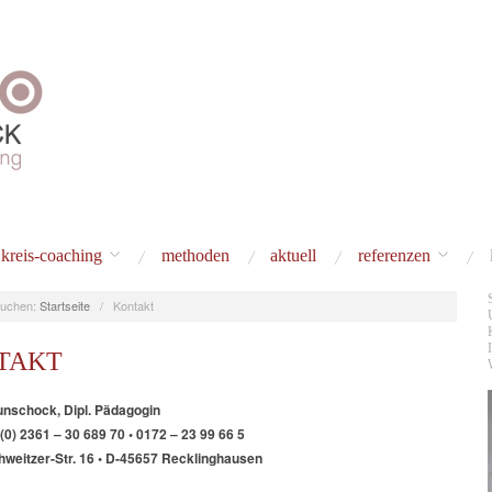
kreis-coaching
methoden
aktuell
referenzen
uchen:
Startseite
/
Kontakt
TAKT
nschock, Dipl. Pädagogin
/ (0) 2361 – 30 689 70 • 0172 – 23 99 66 5
hweitzer-Str. 16 • D-45657 Recklinghausen