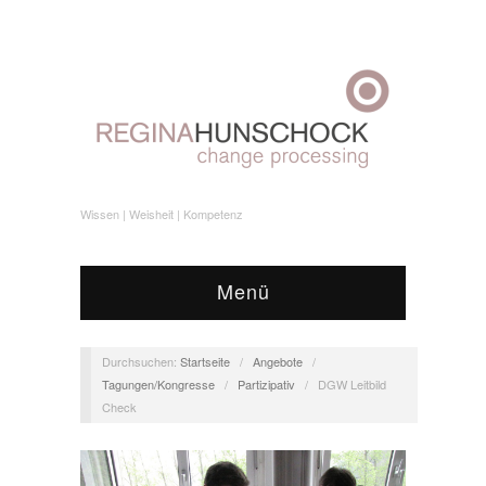
Wissen | Weisheit | Kompetenz
Menü
Durchsuchen:
Startseite
/
Angebote
/
Tagungen/Kongresse
/
Partizipativ
/
DGW Leitbild
Check